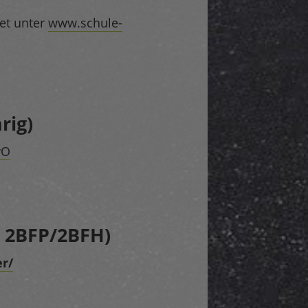
et unter
www.schule-
rig)
wO
r 2BFP/2BFH)
er/