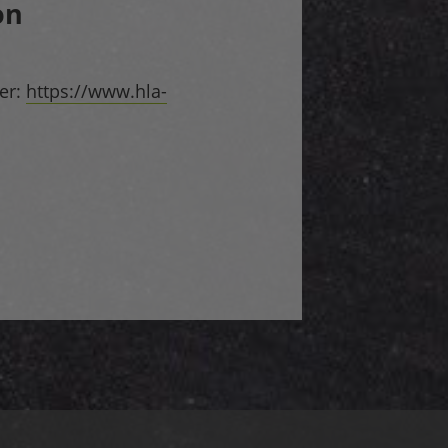
on
er:
https://www.hla-