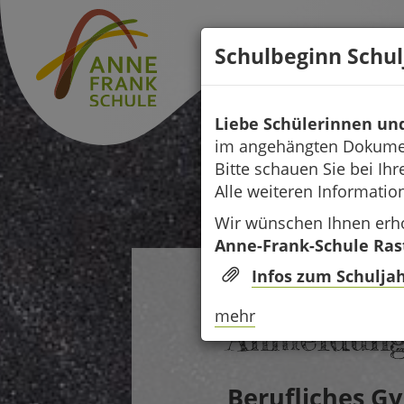
Direkt
zum
Schulbeginn Schul
Inhalt
Liebe Schülerinnen un
im angehängten Dokumen
Bitte schauen Sie bei Ih
Alle weiteren Informatio
Wir wünschen Ihnen erho
Anne-Frank-Schule Ras
Infos zum Schulja
20. FEBRUAR 2025
mehr
Anmeldun
Berufliches 