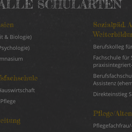
ALLE SCHULARTEN
sien
Sozialpäd. 
Mitte
Weiterbildu
t & Biologie)
Schulart
Berufskolleg fü
Psychologie)
Fachschule für 
Gymnasium
praxisintegriert-
Berufsfachschu
fsfachschule
Assistenz (ehem
Hauswirtschaft
Direkteinstieg 
 Pflege
Pflege/Alten
Rechte
reitung
Pflegefachfrau
Schulart