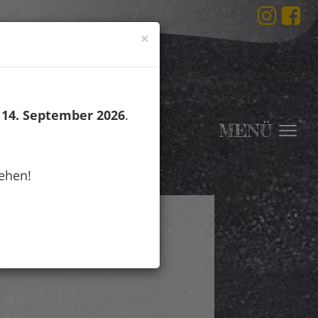
×
m
14. September 2026
.
MENÜ
Togg
navi
ehen!