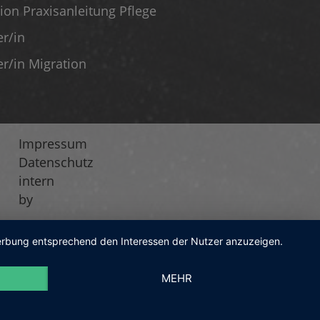
tion Praxisanleitung Pflege
er/in
er/in Migration
Impressum
Fußzeilenmenü
Datenschutz
intern
by
 Werbung entsprechend den Interessen der Nutzer anzuzeigen.
MEHR