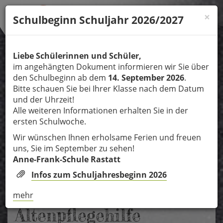
Direkt
×
zum
Schulbeginn Schuljahr 2026/2027
Inhalt
Liebe Schülerinnen und Schüler,
im angehängten Dokument informieren wir Sie über
MENÜ
Tog
den Schulbeginn ab dem
14. September 2026
.
nav
Bitte schauen Sie bei Ihrer Klasse nach dem Datum
und der Uhrzeit!
Alle weiteren Informationen erhalten Sie in der
ersten Schulwoche.
Wir wünschen Ihnen erholsame Ferien und freuen
uns, Sie im September zu sehen!
Anne-Frank-Schule Rastatt
Infos zum Schuljahresbeginn 2026
Berufsfachschule für
mehr
Altenpflegehilfe