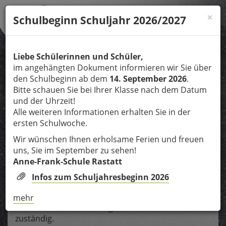
Direkt
×
zum
Schulbeginn Schuljahr 2026/2027
Inhalt
Liebe Schülerinnen und Schüler,
im angehängten Dokument informieren wir Sie über
MENÜ
Tog
den Schulbeginn ab dem
14. September 2026
.
nav
Bitte schauen Sie bei Ihrer Klasse nach dem Datum
und der Uhrzeit!
Alle weiteren Informationen erhalten Sie in der
Praxissemester
ersten Schulwoche.
Wir wünschen Ihnen erholsame Ferien und freuen
Informationen zum Praxissemester
uns, Sie im September zu sehen!
für Lehramtsstudiengänge
Anne-Frank-Schule Rastatt
Infos zum Schuljahresbeginn 2026
Hallo, liebe Lehramtsstudentinnen und -studenten,
mein Name ist Sabrina Helfer und bin an unserer
mehr
Schule für Ihre Betreuung im Praxissemester
zuständig.