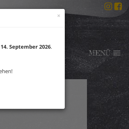
×
m
14. September 2026
.
MENÜ
Togg
navi
ehen!