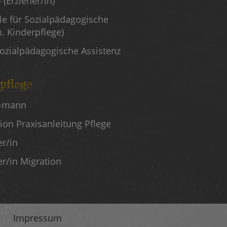
 (Erzieher/in)
le für Sozialpädagogische
. Kinderpflege)
Sozialpädagogische Assistenz
pflege
/-mann
en
tion Praxisanleitung Pflege
er/in
er/in Migration
Impressum