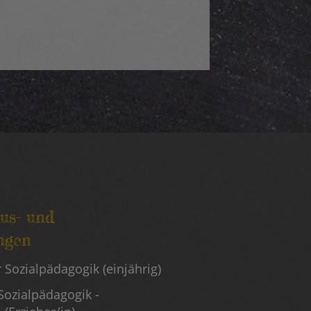
Aus- und
ngen
en
r Sozialpädagogik (einjährig)
Sozialpädagogik -