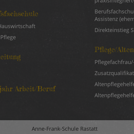
praxisintegriert-
Berufsfachschu
fsfachschule
Assistenz (ehem
Hauswirtschaft
Direkteinstieg 
 Pflege
Pflege/Alten
Rechte
reitung
Pflegefachfrau
Schulart
Zusatzqualifika
Altenpflegehelf
sjahr Arbeit/Beruf
Altenpflegehelf
Anne-Frank-Schule Rastatt