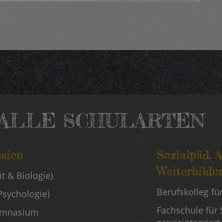
ALLE SCHULARTEN
sien
Sozialpäd. 
Mitte
Weiterbildu
t & Biologie)
Schulart
Berufskolleg fü
Psychologie)
Fachschule für 
Gymnasium