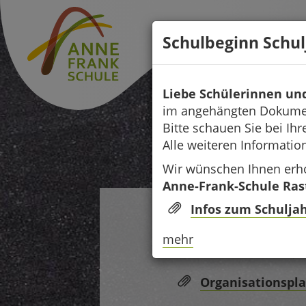
Direkt
zum
Schulbeginn Schul
Inhalt
Liebe Schülerinnen un
im angehängten Dokumen
Bitte schauen Sie bei Ih
Alle weiteren Informatio
Wir wünschen Ihnen erho
Anne-Frank-Schule Ras
Infos zum Schulja
Unser Orga
mehr
Organisationspla