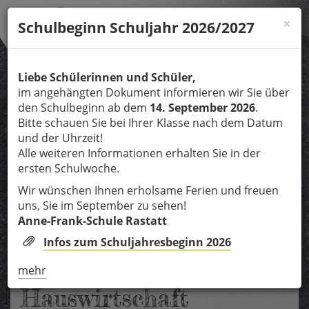
Direkt
×
zum
Schulbeginn Schuljahr 2026/2027
Inhalt
Liebe Schülerinnen und Schüler,
im angehängten Dokument informieren wir Sie über
MENÜ
Tog
den Schulbeginn ab dem
14. September 2026
.
nav
Bitte schauen Sie bei Ihrer Klasse nach dem Datum
und der Uhrzeit!
Alle weiteren Informationen erhalten Sie in der
ersten Schulwoche.
Wir wünschen Ihnen erholsame Ferien und freuen
uns, Sie im September zu sehen!
Anne-Frank-Schule Rastatt
Infos zum Schuljahresbeginn 2026
Profil: Ernährung und
mehr
Hauswirtschaft